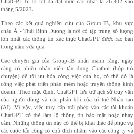
ChatGPT bị lộ lọt đã đạt mức cao nhất là 26.802 vào
tháng 5/2023.
Theo các kết quả nghiên cứu của Group-IB, khu vực
châu Á - Thái Bình Dương là nơi có tập trung số lượng
lớn nhất các thông tin xác thực ChatGPT được rao bán
trong năm vừa qua.
Các chuyên gia của Group-IB nhấn mạnh rằng, ngày
càng có nhiều nhân viên tận dụng Chatbot (hộp trò
chuyện) để tối ưu hóa công việc của họ, có thể đó là
công việc phát triển phần mềm hoặc truyền thông kinh
doanh. Theo mặc định, ChatGPT lưu trữ lịch sử truy vấn
của người dùng và các phản hồi của trí tuệ Nhân tạo
(AI). Vì vậy, việc truy cập trái phép vào các tài khoản
ChatGPT có thể làm lộ thông tin bảo mật hoặc nhạy
cảm. Những thông tin này có thể bị khai thác để phục vụ
các cuộc tấn công có chủ đích nhằm vào các công ty và