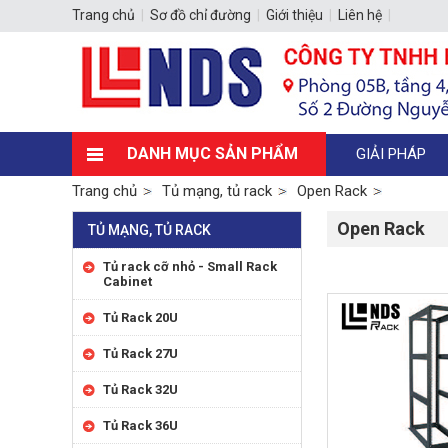
Trang chủ
|
Sơ đồ chỉ đường
|
Giới thiệu
|
Liên hệ
|
DANH MỤC SẢN PHẨM
GIẢI PHÁP
Trang chủ
Tủ mạng, tủ rack
Open Rack
Open Rack
TỦ MẠNG, TỦ RACK
Tủ rack cỡ nhỏ - Small Rack
Cabinet
Tủ Rack 20U
Tủ Rack 27U
Tủ Rack 32U
Tủ Rack 36U