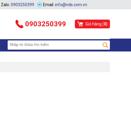
Zalo:
0903250399
Email:
info@nds.com.vn
0903250399
Giỏ hàng (
0
)