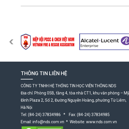
THÔNG TIN LIÊN HỆ
CÔNG TY TNHH HỆ THỐNG TIN HỌC VIỄN THÔNG NDS
Địa chỉ: Phòng 05B, tầng 4, tòa nhà CT1, khu văn phòng – M
Đình Plaza 2, Số 2, Đường Nguyễn Hoàng, phường Từ Liêm,
Hà Nội
Tel: (84-24) 37834986 * Fax: (84-24) 37834985
Email: info@nds.com.vn * Website: www.nds.com.vn