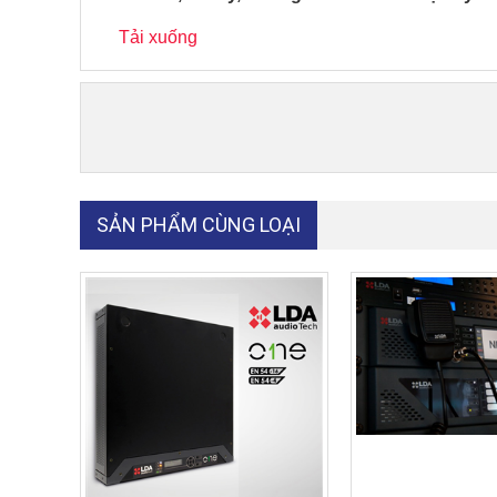
Tải xuống
SẢN PHẨM CÙNG LOẠI