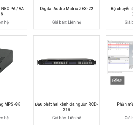
 NEO PA / VA
Digital Audio Matrix ZES-22
Bộ chuyển 
16
ên hệ
Giá bán: Liên hệ
Giá 
ng MPS-8K
Đầu phát hai kênh đa nguồn RCD-
Phần mề
21R
ên hệ
Giá bán: Liên hệ
Giá 