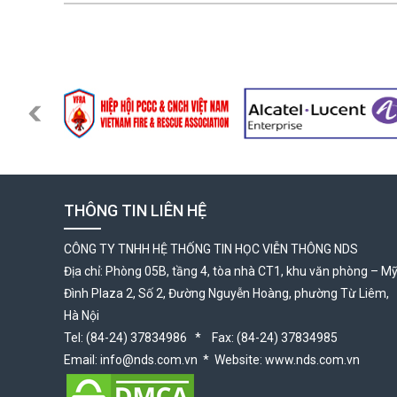
THÔNG TIN LIÊN HỆ
CÔNG TY TNHH HỆ THỐNG TIN HỌC VIỄN THÔNG NDS
Địa chỉ: Phòng 05B, tầng 4, tòa nhà CT1, khu văn phòng – M
Đình Plaza 2, Số 2, Đường Nguyễn Hoàng, phường Từ Liêm,
Hà Nội
Tel: (84-24) 37834986 * Fax: (84-24) 37834985
Email: info@nds.com.vn * Website: www.nds.com.vn