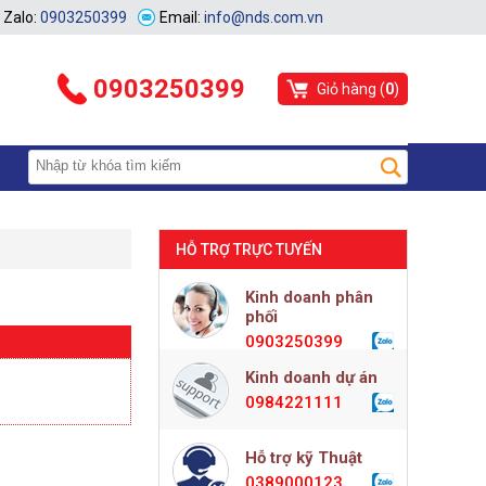
Zalo:
0903250399
Email:
info@nds.com.vn
0903250399
Giỏ hàng (
0
)
HỖ TRỢ TRỰC TUYẾN
Kinh doanh phân
phối
0903250399
Kinh doanh dự án
0984221111
Hỗ trợ kỹ Thuật
0389000123