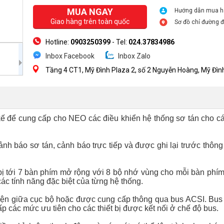
MUA NGAY
Hướng dẫn mua 
Giao hàng trên toàn quốc
Sơ đồ chỉ đường 
Hotline:
0903250399
- Tel:
024.37834986
Inbox Facebook
Inbox Zalo
Tầng 4 CT1, Mỹ Đình Plaza 2, số 2 Nguyễn Hoàng, Mỹ Đìn
HN
ế để cung cấp cho NEO các điều khiển hệ thống sơ tán cho c
ảnh báo sơ tán, cảnh báo trực tiếp và được ghi lại trước thôn
 bị tới 7 bàn phím mở rộng với 8 bộ nhớ vùng cho mỗi bàn phí
ác tính năng đặc biệt của từng hệ thống.
điện giữa cục bộ hoặc được cung cấp thông qua bus ACSI.
Bus
ấp các mức ưu tiên cho các thiết bị được kết nối ở chế độ bus.