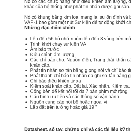
Nó có các chức năng như điều khiển âm lượng, đi
khác của hệ thống như phát tin nhắn được ghi sẵn.
Nó có khung bằng kim loại mang lại sự ổn định và 
VAP-1 bao gồm một nút Sự kiện để tự động khởi ch
Những đặc điểm chính
Lên đến 56 bộ nhớ nhóm lên đến 8 vùng trên mỗi
Trình khởi chạy sự kiện VA
Âm báo trước
Điều chỉnh âm lượng
Các chỉ báo cho: Nguồn điện, Trạng thái khẩn cấp
khẩn cấp.
Phát tin nhắn sơ tán bằng giọng nói và chỉ báo t
Phát thanh chỉ báo tin nhắn đã ghi sơ tán bằng g
Chỉ báo điều khiển từ xa
Kiểm soát khẩn cấp, Đặt lại, Xác nhận, Kiểm tr
Cổng bên để kết nối tối đa 7 bàn phím mở rộng
Cấu hình ưu tiên và các thông số vận hành
Nguồn cung cấp nội bộ hoặc ngoại vi
Lắp đặt trên tường hoặc giá 19 ”
Datasheet, sổ tay, chứng chỉ và các tài liệu kỹ t