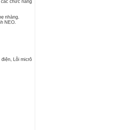
p các chức năng
nhẹ nhàng.
ình NEO.
 điện, Lỗi micrô