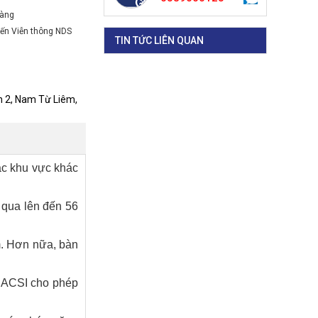
hàng
đến Viễn thông NDS
TIN TỨC LIÊN QUAN
h 2, Nam Từ Liêm,
ác khu vực khác
g qua lên đến 56
m.
Hơn nữa, bàn
 ACSI cho phép