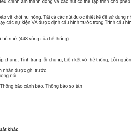
ều chỉnh âm thanh động và các nút có thể lập trình cho phé
bảo vệ khỏi hư hỏng.
Tất cả các nút được thiết kế để sử dụng 
ạy các sự kiện VA được định cấu hình trước trong Trình cấu h
 bộ nhớ (448 vùng của hệ thống).
 chung, Tình trạng lỗi chung, Liên kết với hệ thống, Lỗi nguồn
in nhắn được ghi trước
iọng nói
a, Thông báo cảnh báo, Thông báo sơ tán
huật khác