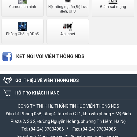
Camera an ninh
Hệ thống nguồn,Bộ Lưu
Giám sát mạng
điện, UPS
Phòng Chống DDoS
Alphanet
KẾT NỐI VỚI VIỄN THÔNG NDS
GỚI THIỆU VỀ VIỄN THÔNG NDS
HỖ TRỢ KHÁCH HÀNG
CÔNG TY TNHH HỆ THỐNG TIN HỌC VIỄN THÔNG NDS
Địa chỉ: Phòng 05B, tầng 4, tòa nhà CT1, khu văn phòng – Mỹ Đình
Plaza 2, Số 2, Đường Nguyễn Hoàng, phường Từ Liêm, Hà Nội
Tel: (84-24) 37834986 * Fax: (84-24) 37834985
Email: info@nds.com.vn * Website: www.nds.com.vn