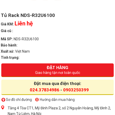
Tủ Rack NDS-R32U6100
Liên hệ
Giá KM:
Giá cũ :
Mã SP:
NDS-R32U6100
Bảo hành:
Xuất xứ:
Việt Nam
Tình trạng:
ĐẶT HÀNG
Giao hàng tận nơi toàn quốc
Đặt mua qua điện thoại:
024.37834986
-
0903250399
Sơ đồ chỉ đường
Hướng dẫn mua hàng
Tầng 4 Tòa CT1, Mỹ Đình Plaza 2, số 2 Nguyễn Hoàng, Mỹ Đình 2,
Nam Từ Liêm, Hà Nội