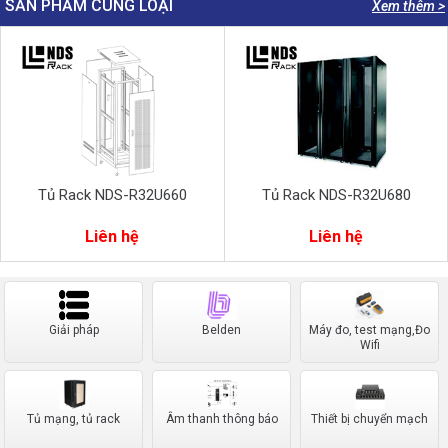
SẢN PHẨM CÙNG LOẠI
Xem thêm >
Tủ Rack NDS-R32U660
Tủ Rack NDS-R32U680
Liên hệ
Liên hệ
Giải pháp
Belden
Máy đo, test mạng,Đo
Wifi
Tủ mạng, tủ rack
Âm thanh thông báo
Thiết bị chuyển mạch