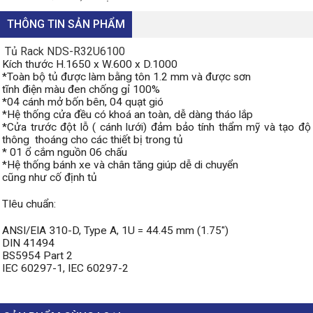
THÔNG TIN SẢN PHẨM
Tủ Rack NDS-R32U6100
Kích thước H.1650 x W.600 x D.1000
*Toàn bộ tủ được làm bằng tôn 1.2 mm và được sơn
tĩnh điện màu đen chống gỉ 100%
*04 cánh mở bốn bên, 04 quạt gió
*Hệ thống cửa đều có khoá an toàn, dễ dàng tháo lắp
*Cửa trước đột lỗ ( cánh lưới) đảm bảo tính thẩm mỹ và tạo độ
thông thoáng cho các thiết bị trong tủ
* 01 ổ cắm nguồn 06 chấu
*Hệ thống bánh xe và chân tăng giúp dễ di chuyển
cũng như cố định tủ
TIêu chuẩn
:
ANSI/EIA 310-D, Type A, 1U = 44.45 mm (1.75″)
DIN 41494
BS5954 Part 2
IEC 60297-1, IEC 60297-2