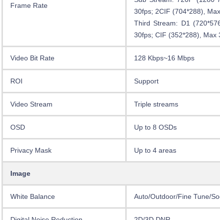
Frame Rate
30fps; 2CIF (704*288), Max
Third Stream: D1 (720*57
30fps; CIF (352*288), Max 
Video Bit Rate
128 Kbps~16 Mbps
ROI
Support
Video Stream
Triple streams
OSD
Up to 8 OSDs
Privacy Mask
Up to 4 areas
Image
White Balance
Auto/Outdoor/Fine Tune/S
Digital Noise Reduction
2D/3D DNR