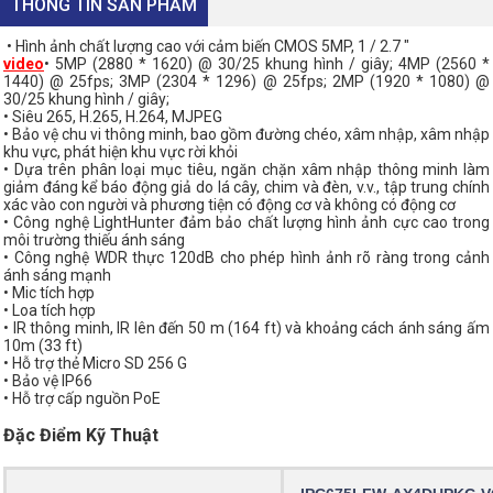
THÔNG TIN SẢN PHẨM
• Hình ảnh chất lượng cao với cảm biến CMOS 5MP, 1 / 2.7 "
video
• 5MP (2880 * 1620) @ 30/25 khung hình / giây; 4MP (2560 *
1440) @ 25fps; 3MP (2304 * 1296) @ 25fps; 2MP (1920 * 1080) @
30/25 khung hình / giây;
• Siêu 265, H.265, H.264, MJPEG
• Bảo vệ chu vi thông minh, bao gồm đường chéo, xâm nhập, xâm nhập
khu vực, phát hiện khu vực rời khỏi
• Dựa trên phân loại mục tiêu, ngăn chặn xâm nhập thông minh làm
giảm đáng kể báo động giả do lá cây, chim và đèn, v.v., tập trung chính
xác vào con người và phương tiện có động cơ và không có động cơ
• Công nghệ LightHunter đảm bảo chất lượng hình ảnh cực cao trong
môi trường thiếu ánh sáng
• Công nghệ WDR thực 120dB cho phép hình ảnh rõ ràng trong cảnh
ánh sáng mạnh
• Mic tích hợp
• Loa tích hợp
• IR thông minh, IR lên đến 50 m (164 ft) và khoảng cách ánh sáng ấm
10m (33 ft)
• Hỗ trợ thẻ Micro SD 256 G
• Bảo vệ IP66
• Hỗ trợ cấp nguồn PoE
Đặc Điểm Kỹ Thuật