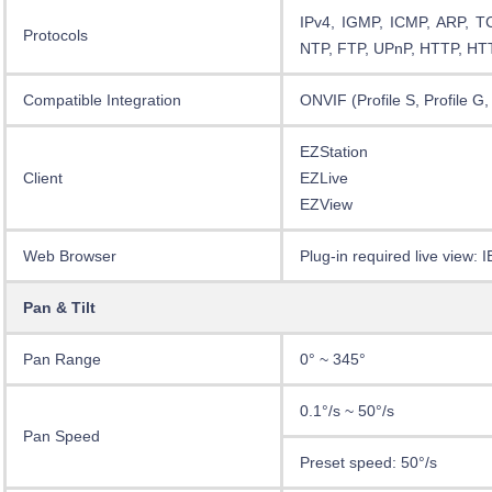
IPv4, IGMP, ICMP, ARP, 
Protocols
NTP, FTP, UPnP, HTTP, HT
Compatible Integration
ONVIF (Profile S, Profile G, 
EZStation
Client
EZLive
EZView
Web Browser
Plug-in required live view:
Pan & Tilt
Pan Range
0° ~ 345°
0.1°/s ~ 50°/s
Pan Speed
Preset speed: 50°/s