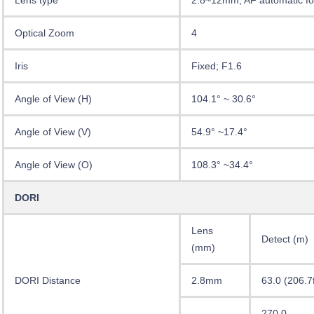
Optical Zoom
4
Iris
Fixed; F1.6
Angle of View (H)
104.1° ~ 30.6°
Angle of View (V)
54.9° ~17.4°
Angle of View (O)
108.3° ~34.4°
DORI
Lens
Detect (m)
(mm)
DORI Distance
2.8mm
63.0 (206.7f
270.0