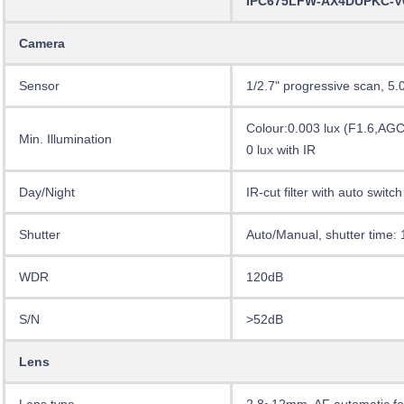
IPC675LFW-AX4DUPKC-
Camera
Sensor
1/2.7" progressive scan, 5
Colour:0.003 lux (F1.6,AG
Min. Illumination
0 lux with IR
Day/Night
IR-cut filter with auto switc
Shutter
Auto/Manual, shutter time: 
WDR
120dB
S/N
>52dB
Lens
Lens type
2.8~12mm, AF automatic fo