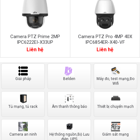
Camera PTZ Prime 2MP
Camera PTZ Pro 4MP 40X
IPC6222EI-X33UP
IPC6854ER-X40-VF
Liên hệ
Liên hệ
Giải pháp
Belden
Máy đo, test mạng,Đo
Wifi
Tủ mạng, tủ rack
Âm thanh thông báo
Thiết bị chuyển mạch
Camera an ninh
Hệ thống nguồn,Bộ Lưu
Giám sát mạng
điện, UPS