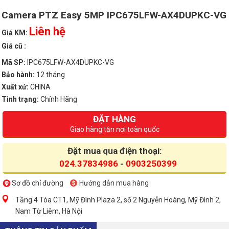
Camera PTZ Easy 5MP IPC675LFW-AX4DUPKC-VG
Liên hệ
Giá KM:
Giá cũ :
Mã SP:
IPC675LFW-AX4DUPKC-VG
Bảo hành:
12 tháng
Xuất xứ:
CHINA
Tình trạng:
Chính Hãng
ĐẶT HÀNG
Giao hàng tận nơi toàn quốc
Đặt mua qua điện thoại:
024.37834986
-
0903250399
Sơ đồ chỉ đường
Hướng dẫn mua hàng
Tầng 4 Tòa CT1, Mỹ Đình Plaza 2, số 2 Nguyễn Hoàng, Mỹ Đình 2,
Nam Từ Liêm, Hà Nội