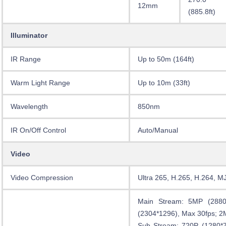
12mm
(885.8ft)
Illuminator
IR Range
Up to 50m (164ft)
Warm Light Range
Up to 10m (33ft)
Wavelength
850nm
IR On/Off Control
Auto/Manual
Video
Video Compression
Ultra 265, H.265, H.264, 
Main Stream: 5MP (2880
(2304*1296), Max 30fps; 2
Sub Stream: 720P (1280*7